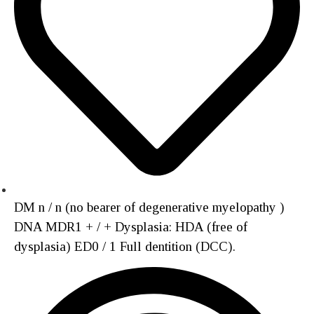
DM n / n (no bearer of degenerative myelopathy )
DNA MDR1 + / + Dysplasia: HDA (free of
dysplasia) ED0 / 1 Full dentition (DCC).