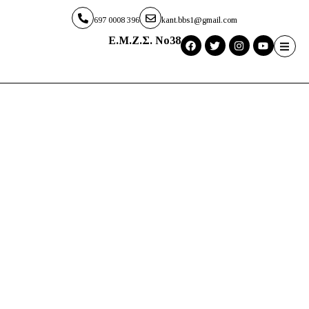
697 0008 396
kant.bbs1@gmail.com
E.M.Z.Σ. No38