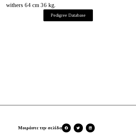
withers 64 cm 36 kg.
Pedigree Database
Mοιράστε την σελίδα