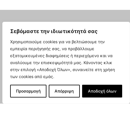
Σεβόμαστε την ιδιωτικότητά σας
Χρησιμοποιούμε cookies για να βελτιώσουμε την
εμπειρία περιήγησής σας, να προβάλλουμε
εξατομικευμένες διαφημίσεις ή περιεχόμενο και να
Στοιχεία Επικοινωνίας
αναλύουμε την επισκεψιμότητά μας. Κάνοντας κλικ
Πλατύστομο Φθιώτιδας
στην επιλογή «Αποδοχή Όλων», συναινείτε στη χρήση
Τ.Κ. 350 11
των cookies από εμάς.
38.968789, 22.121161
Προσαρμογή
Απόρριψη
Αποδοχή όλων
Ποιοί Είμαστε
Το Εκτροφείο μας
Gallery
Νέα & Εξελίξεις