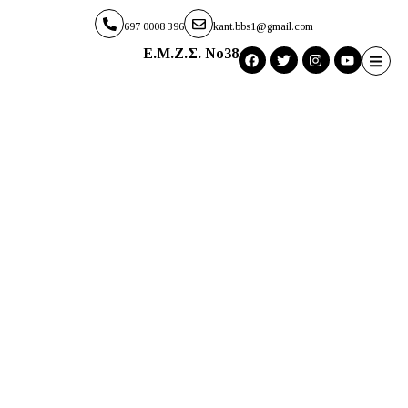
697 0008 396
kant.bbs1@gmail.com
E.M.Z.Σ. No38